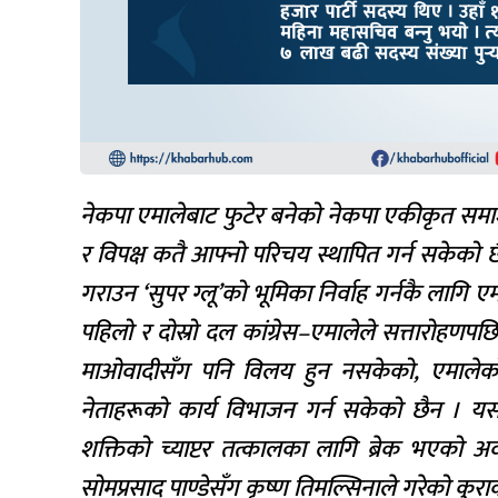
नेकपा एमालेबाट फुटेर बनेको नेकपा एकीकृत समाज
र विपक्ष कतै आफ्नो परिचय स्थापित गर्न सकेको छ
गराउन ‘सुपर ग्लू’को भूमिका निर्वाह गर्नकै ला
पहिलो र दोस्रो दल कांग्रेस–एमालेले सत्तारोहणपछि 
माओवादीसँग पनि विलय हुन नसकेको, एमालेको धङ
नेताहरूको कार्य विभाजन गर्न सकेको छैन । यस स
शक्तिको च्याप्टर तत्कालका लागि ब्रेक भएको अवस्थाम
सोमप्रसाद पाण्डेसँग कृष्ण तिमल्सिनाले गरेको कुर