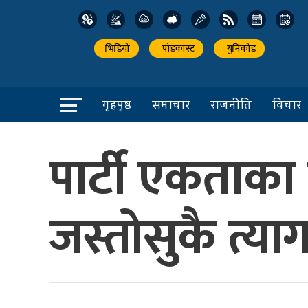
भिडियो
पोडकास्ट
युनिकोड
गृहपृष्ठ
समाचार
राजनीति
विचार
पार्टी एकताक
जस्तोसुकै त्या