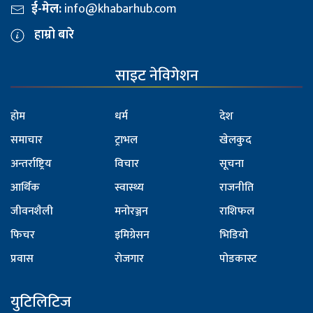
ई-मेल:
info@khabarhub.com
हाम्रो बारे
साइट नेविगेशन
होम
धर्म
देश
समाचार
ट्राभल
खेलकुद
अन्तर्राष्ट्रिय
विचार
सूचना
आर्थिक
स्वास्थ्य
राजनीति
जीवनशैली
मनोरञ्जन
राशिफल
फिचर
इमिग्रेसन
भिडियो
प्रवास
रोजगार
पोडकास्ट
युटिलिटिज