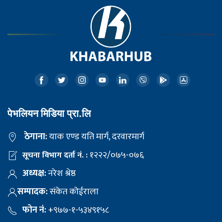
पेभलियन मिडिया प्रा.लि
ठेगाना:
याक एण्ड यति मार्ग, दरवारमार्ग
१२२२/०७५-०७६
सूचना विभाग दर्ता नं. :
अध्यक्ष:
नरेश श्रेष्ठ
सम्पादक:
संकेत कोईराला
फोन नं:
+९७७-१-५३४९१५८