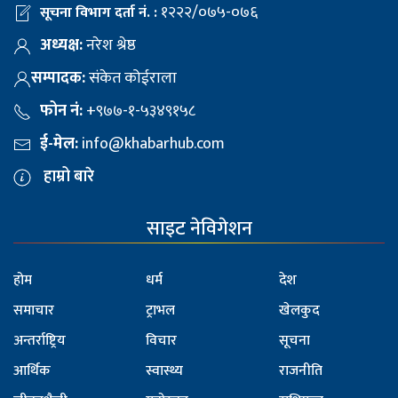
१२२२/०७५-०७६
सूचना विभाग दर्ता नं. :
अध्यक्ष:
नरेश श्रेष्ठ
सम्पादक:
संकेत कोईराला
फोन नं:
+९७७-१-५३४९१५८
ई-मेल:
info@khabarhub.com
हाम्रो बारे
साइट नेविगेशन
होम
धर्म
देश
समाचार
ट्राभल
खेलकुद
अन्तर्राष्ट्रिय
विचार
सूचना
आर्थिक
स्वास्थ्य
राजनीति