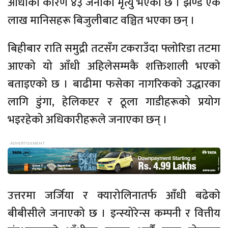
आँधीका कारण ४३ जनाको मृत्यु भएको छ । झण्डै एक
लाख मानिसहरू बिजुलीबाट वञ्चित भएका छन् ।
बिहीबार राति समुद्री तटसँग टकराउँदा फ्लोरिडा तटमा
आएको यो आँधी अहिलेसम्मकै शक्तिशाली भएको
बताइएको छ । बाढीमा फसेका नागरिकको उद्धारका
लागि डुंगा, हेलिकप्टर र ठूला गाडीहरूको प्रयोग
भइरहेको अधिकारीहरूले जनाएका छन् ।
उत्तरमा जर्जिया र क्यारोलिनातर्फ आँधी बढेको
बीबीसीले जनाएको छ । इन्स्योरेन्स कम्पनी र वित्तीय