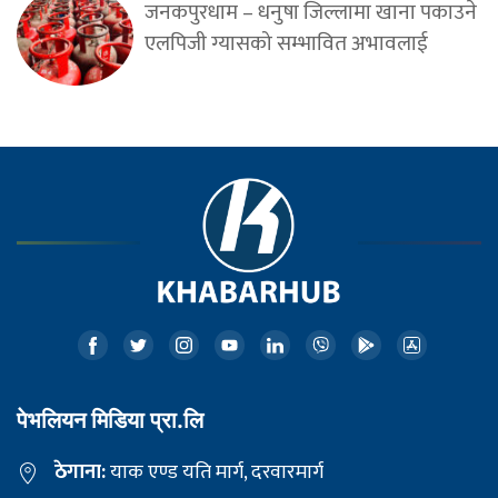
जनकपुरधाम – धनुषा जिल्लामा खाना पकाउने
एलपिजी ग्यासको सम्भावित अभावलाई
पेभलियन मिडिया प्रा.लि
ठेगाना:
याक एण्ड यति मार्ग, दरवारमार्ग