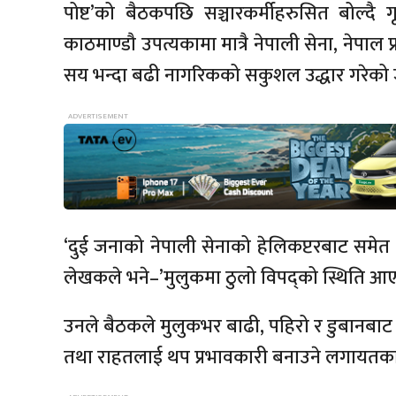
पोष्ट’को
बैठकपछि
सञ्चारकर्मीहरुसित
बोल्दै ग
काठमाण्डौ
उपत्यकामा मात्रै नेपाली सेना, नेपाल प
सय भन्दा बढी नागरिकको सकुशल
उद्धार
गरेको 
‘दुई जनाको नेपाली सेनाको हेलिकप्टरबाट समेत
लेखकले भने–’मुलुकमा ठुलो विपद्को
स्थिति
आएक
उनले बैठकले मुलुकभर बाढी, पहिरो र डुबानब
तथा राहतलाई थप प्रभावकारी बनाउने लगाय