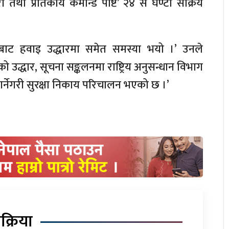
 तथा प्रतिकार्य
कमान्ड
पोष्ट’ २४ सै घण्टा सक्रिय
नबाट हवाइ
उद्धारमा
समेत समस्या भयो ।’ उनले
ीको
उद्धार,
सूचना
सङ्कलनमा
राष्ट्रिय अनुसन्धान विभाग
र्नेगरी सुरक्षा निकाय परिचालन भएको छ ।’
िक्रिया