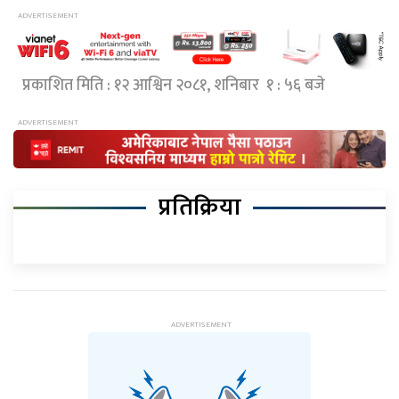
प्रकाशित मिति : १२ आश्विन २०८१, शनिबार १ : ५६ बजे
प्रतिक्रिया