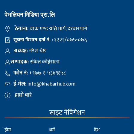
पेभलियन मिडिया प्रा.लि
ठेगाना:
याक एण्ड यति मार्ग, दरवारमार्ग
१२२२/०७५-०७६
सूचना विभाग दर्ता नं. :
अध्यक्ष:
नरेश श्रेष्ठ
सम्पादक:
संकेत कोईराला
फोन नं:
+९७७-१-५३४९१५८
ई-मेल:
info@khabarhub.com
हाम्रो बारे
साइट नेविगेशन
होम
धर्म
देश