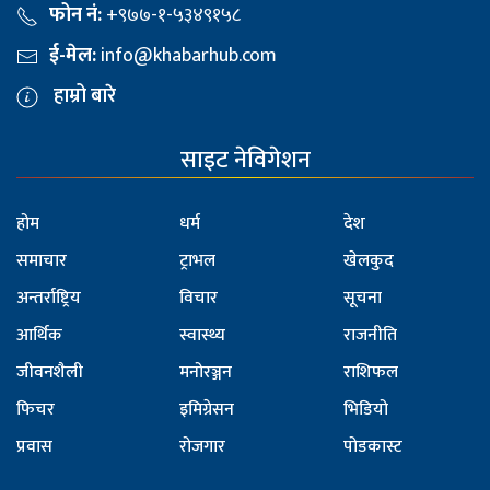
फोन नं:
+९७७-१-५३४९१५८
ई-मेल:
info@khabarhub.com
हाम्रो बारे
साइट नेविगेशन
होम
धर्म
देश
समाचार
ट्राभल
खेलकुद
अन्तर्राष्ट्रिय
विचार
सूचना
आर्थिक
स्वास्थ्य
राजनीति
जीवनशैली
मनोरञ्जन
राशिफल
फिचर
इमिग्रेसन
भिडियो
प्रवास
रोजगार
पोडकास्ट