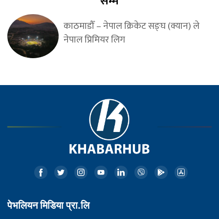
सम्म
काठमाडौँ – नेपाल क्रिकेट सङ्घ (क्यान) ले
नेपाल प्रिमियर लिग
पेभलियन मिडिया प्रा.लि