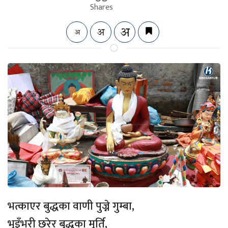
Shares
भत्काएर बुद्धका वाणी पुज्ने गुम्बा,
भुइँभरी छरेर बुद्धका मूर्ति,