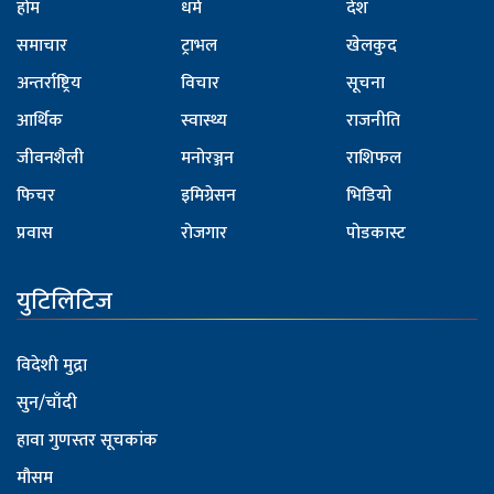
होम
धर्म
देश
समाचार
ट्राभल
खेलकुद
अन्तर्राष्ट्रिय
विचार
सूचना
आर्थिक
स्वास्थ्य
राजनीति
जीवनशैली
मनोरञ्जन
राशिफल
फिचर
इमिग्रेसन
भिडियो
प्रवास
रोजगार
पोडकास्ट
युटिलिटिज
विदेशी मुद्रा
सुन/चाँदी
हावा गुणस्तर सूचकांक
मौसम