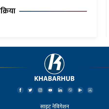
िक्रिया
साइट नेविगेशन