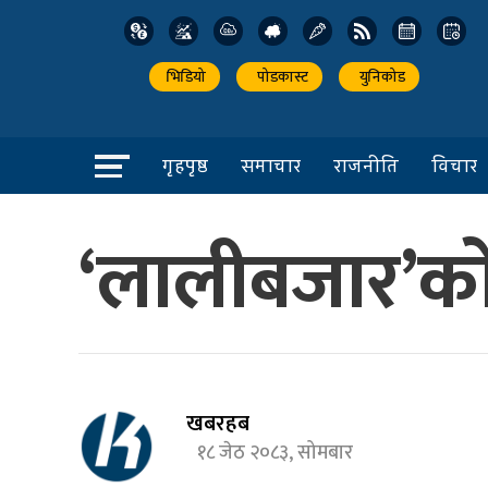
भिडियो
पोडकास्ट
युनिकोड
गृहपृष्ठ
समाचार
राजनीति
विचार
‘लालीबजार’को
खबरहब
१८ जेठ २०८३, सोमबार