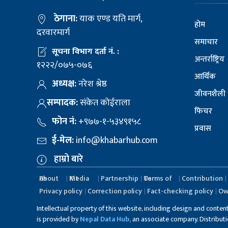
ठेगाना:
याक एण्ड यति मार्ग,
होम
दरवारमार्ग
समाचार
सूचना विभाग दर्ता नं. :
अन्तर्राष्ट्रिय
१२२२/०७५-०७६
आर्थिक
अध्यक्ष:
नरेश श्रेष्ठ
जीवनशैली
सम्पादक:
संकेत कोईराला
फिचर
फोन नं:
+९७७-१-५३४९१५८
प्रवास
ई-मेल:
info@khabarhub.com
हाम्रो बारे
About Us
Media Kit
Partnership
Terms of Us
Contribution
Privacy policy
Correction policy
Fact-checking policy
Ow
Intellectual property of this website, including design and conten
is provided by
Nepal Data Hub,
an associate company. Distribution