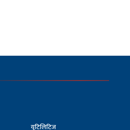
युटिलिटिज