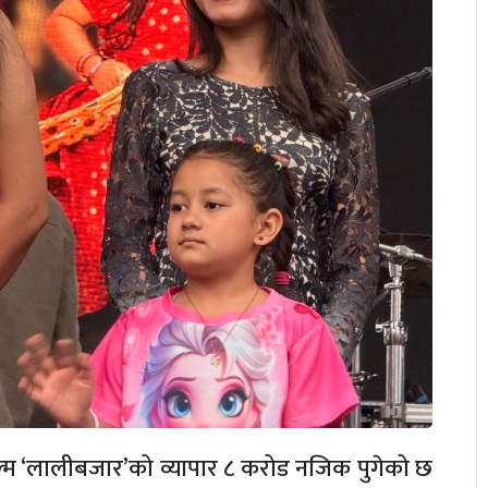
िल्म ‘लालीबजार’को व्यापार ८ करोड नजिक पुगेको छ