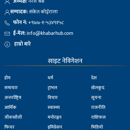
अध्यक्ष:
नरेश श्रेष्ठ
सम्पादक:
संकेत कोईराला
फोन नं:
+९७७-१-५३४९१५८
ई-मेल:
info@khabarhub.com
हाम्रो बारे
साइट नेविगेशन
होम
धर्म
देश
समाचार
ट्राभल
खेलकुद
अन्तर्राष्ट्रिय
विचार
सूचना
आर्थिक
स्वास्थ्य
राजनीति
जीवनशैली
मनोरञ्जन
राशिफल
फिचर
इमिग्रेसन
भिडियो