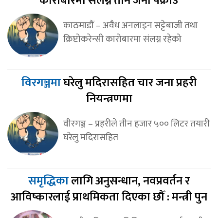
कारोबारमा संलग्न तीन जना पक्राउ
काठमाडौं – अवैध अनलाइन सट्टेबाजी तथा
क्रिप्टोकरेन्सी कारोबारमा संलग्न रहेको
विरगञ्जमा
घरेलु मदिरासहित चार जना प्रहरी
नियन्त्रणमा
वीरगञ्ज – प्रहरीले तीन हजार ५०० लिटर तयारी
घरेलु मदिरासहित
समृद्धिका
लागि अनुसन्धान, नवप्रवर्तन र
आविष्कारलाई प्राथमिकता दिएका छौँ : मन्त्री पुन