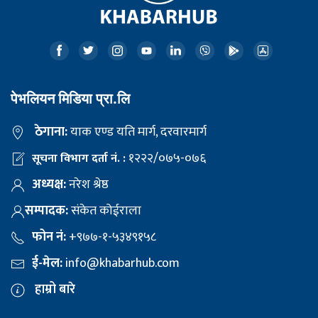
पेभलियन मिडिया प्रा.लि
ठेगाना:
याक एण्ड यति मार्ग, दरवारमार्ग
१२२२/०७५-०७६
सूचना विभाग दर्ता नं. :
अध्यक्ष:
नरेश श्रेष्ठ
सम्पादक:
संकेत कोईराला
फोन नं:
+९७७-१-५३४९१५८
ई-मेल:
info@khabarhub.com
हाम्रो बारे