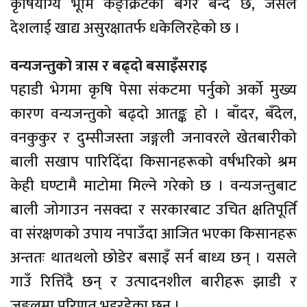
कृषियोग्य भूमि कङ्क्रिटको बगर बन्दै छ, जसले
देशलाई खाद्य असुरक्षातर्फ धकेलिरहेको छ ।
वन्यजन्तुको त्रास र बढ्दो बसाइँसराइ
पहाडी भेगमा कृषि पेसा संकटमा पर्नुको अर्को मुख्य
कारण वन्यजन्तुको बढ्दो आतङ्क हो । बाँदर, बँदेल,
वनकुकुर र दुम्सीजस्ता जङ्गली जनावरले खेतबारीको
बाली सखाप पारिदिँदा किसानहरूको वर्षभरिको श्रम
केही घण्टामै माटोमा मिल्ने गरेको छ । वन्यजन्तुबाट
बाली जोगाउन नसक्दा र सरकारबाट उचित क्षतिपूर्ति
वा संरक्षणको उपाय नपाउँदा आजित भएका किसानहरू
अन्ततः थातथलो छोडेर बसाइँ सर्न बाध्य छन् । यसले
गाउँ रित्तिँदै छन् र उत्पादनशील बारीहरू झाडी र
जङ्गलमा परिणत भइरहेका छन् ।