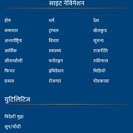
साइट नेविगेशन
होम
धर्म
देश
समाचार
ट्राभल
खेलकुद
अन्तर्राष्ट्रिय
विचार
सूचना
आर्थिक
स्वास्थ्य
राजनीति
जीवनशैली
मनोरञ्जन
राशिफल
फिचर
इमिग्रेसन
भिडियो
प्रवास
रोजगार
पोडकास्ट
युटिलिटिज
विदेशी मुद्रा
सुन/चाँदी