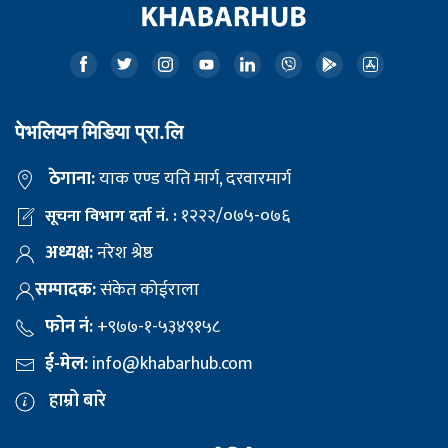
पेभलियन मिडिया प्रा.लि
ठेगाना:
याक एण्ड यति मार्ग, दरवारमार्ग
१२२२/०७५-०७६
सूचना विभाग दर्ता नं. :
अध्यक्ष:
नरेश श्रेष्ठ
सम्पादक:
संकेत कोईराला
फोन नं:
+९७७-१-५३४९१५८
ई-मेल:
info@khabarhub.com
हाम्रो बारे