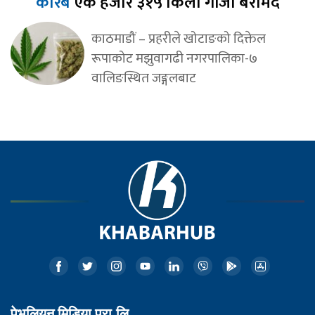
करिब
एक हजार ३१५ किलो गाँजा बरामद
काठमाडौं – प्रहरीले खोटाङको दिक्तेल
रूपाकोट मझुवागढी नगरपालिका-७
वालिङस्थित जङ्गलबाट
पेभलियन मिडिया प्रा.लि