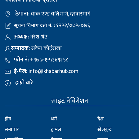
ठेगाना:
याक एण्ड यति मार्ग, दरवारमार्ग
१२२२/०७५-०७६
सूचना विभाग दर्ता नं. :
अध्यक्ष:
नरेश श्रेष्ठ
सम्पादक:
संकेत कोईराला
फोन नं:
+९७७-१-५३४९१५८
ई-मेल:
info@khabarhub.com
हाम्रो बारे
साइट नेविगेशन
होम
धर्म
देश
समाचार
ट्राभल
खेलकुद