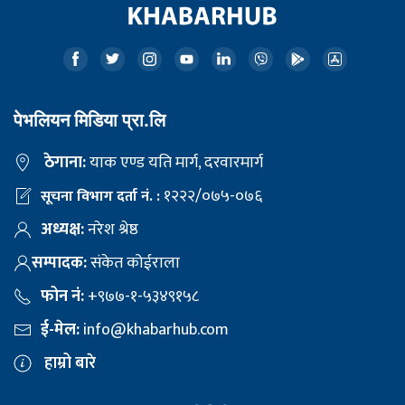
पेभलियन मिडिया प्रा.लि
ठेगाना:
याक एण्ड यति मार्ग, दरवारमार्ग
१२२२/०७५-०७६
सूचना विभाग दर्ता नं. :
अध्यक्ष:
नरेश श्रेष्ठ
सम्पादक:
संकेत कोईराला
फोन नं:
+९७७-१-५३४९१५८
ई-मेल:
info@khabarhub.com
हाम्रो बारे