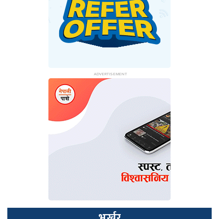
भर्खर