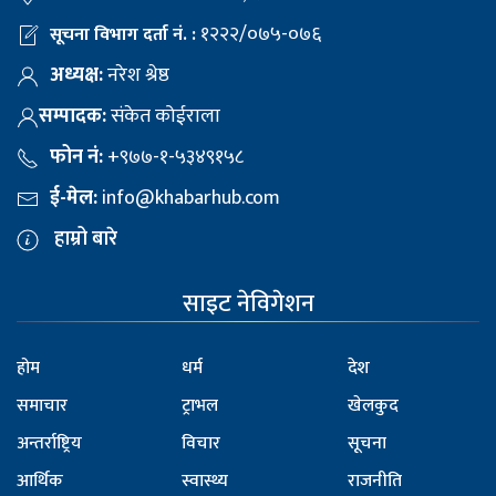
१२२२/०७५-०७६
सूचना विभाग दर्ता नं. :
अध्यक्ष:
नरेश श्रेष्ठ
सम्पादक:
संकेत कोईराला
फोन नं:
+९७७-१-५३४९१५८
ई-मेल:
info@khabarhub.com
हाम्रो बारे
साइट नेविगेशन
होम
धर्म
देश
समाचार
ट्राभल
खेलकुद
अन्तर्राष्ट्रिय
विचार
सूचना
आर्थिक
स्वास्थ्य
राजनीति