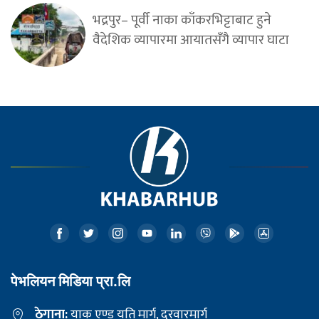
भद्रपुर– पूर्वी नाका काँकरभिट्टाबाट हुने
वैदेशिक व्यापारमा आयातसँगै व्यापार घाटा
पेभलियन मिडिया प्रा.लि
ठेगाना:
याक एण्ड यति मार्ग, दरवारमार्ग