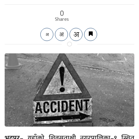
0
Shares
भद्रपुर
– यहाँको शिवसताक्षी नगरपालिका–९ स्थित