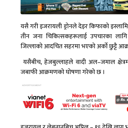
यसै गरी इजरायली ड्रोनले देइर किफाको इस्लामि
तीन जना चिकित्सकहरूलाई उपचारका लाग
जिल्लाको आदचित सहरमा भएको अर्को छुट्टै आ
यसैबीच, हेजबुल्लाहले वादी अल–जमाल क्षेत्र
जबाफी आक्रमणको घोषणा गरेको छ ।
इजरायल र लेबनानबिच अप्रिल – १६ देखि लागू 