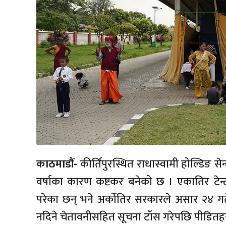
काठमाडौं-
कीर्तिपुरस्थित राधास्वामी होल्डिङ
वर्षाका कारण कष्टकर बनेको छ । एकातिर टेन्टभ
परेका छन् भने अर्कोतिर सरकारले असार २४ गत
नदिने चेतावनीसहित सूचना टाँस गरेपछि पीडितह