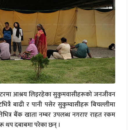
 सेन्टरमा आश्रय लिइरहेका सुकुमवासीहरूको जनजीवन
ित्रै बाढी र पानी पसेर सुकुम्वासीहरू बिचल्लीमा
ेभित्र बैंक खाता नम्बर उपलब्ध नगराए राहत रकम
रू थप दबाबमा परेका छन् ।