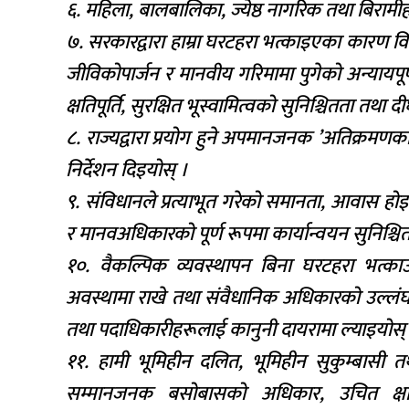
६. महिला, बालबालिका, ज्येष्ठ नागरिक तथा बिरामीह
७. सरकारद्वारा हाम्रा घरटहरा भत्काइएका कारण व
जीविकोपार्जन र मानवीय गरिमामा पुगेको अन्यायपूर्
क्षतिपूर्ति, सुरक्षित भूस्वामित्वको सुनिश्चितता तथा द
८. राज्यद्वारा प्रयोग हुने अपमानजनक ’अतिक्रमणकार
निर्देशन दिइयोस् ।
९. संविधानले प्रत्याभूत गरेको समानता, आवास ह
र मानवअधिकारको पूर्ण रूपमा कार्यान्वयन सुनिश्चि
१०. वैकल्पिक व्यवस्थापन बिना घरटहरा भत्का
अवस्थामा राखे तथा संवैधानिक अधिकारको उल्लंघन ग
तथा पदाधिकारीहरूलाई कानुनी दायरामा ल्याइयोस्
११. हामी भूमिहीन दलित, भूमिहीन सुकुम्बासी 
सम्मानजनक बसोबासको अधिकार, उचित क्षतिप