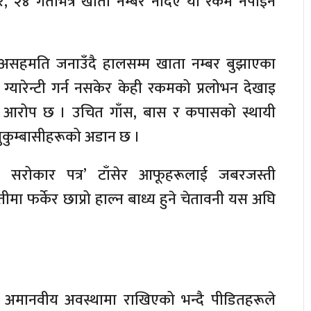
तर, २४ गतेभित्र खाता नम्बर नदिए यो रकम नपाइने
्ण असहमति जनाउँदै हालसम्म खाता नम्बर बुझाएका
ग्यारेन्टी गर्न नसकेर केही रकमको प्रलोभन देखाइ
ो आरोप छ । उचित गाँस, बास र कपासको स्थायी
सुकुम्बासीहरूको अडान छ ।
को सरोकार पत्र’ टाँसेर आफूहरूलाई जबरजस्ती
ा फर्केर छाप्रो हाल्न बाध्य हुने चेतावनी यस अघि
मानवीय अवस्थामा राखिएको भन्दै पीडितहरूले