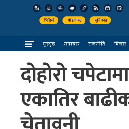
भिडियो
पोडकास्ट
युनिकोड
गृहपृष्ठ
समाचार
राजनीति
विचार
दोहोरो चपेटामा
एकातिर बाढीक
चेतावनी