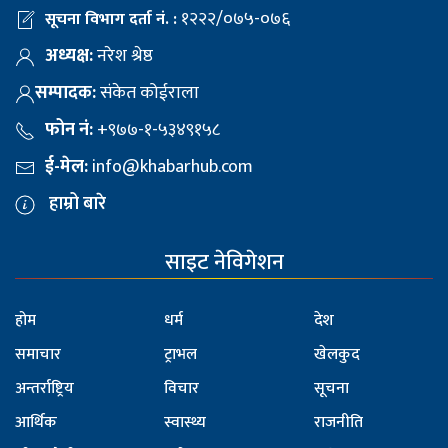
१२२२/०७५-०७६
सूचना विभाग दर्ता नं. :
अध्यक्ष:
नरेश श्रेष्ठ
सम्पादक:
संकेत कोईराला
फोन नं:
+९७७-१-५३४९१५८
ई-मेल:
info@khabarhub.com
हाम्रो बारे
साइट नेविगेशन
होम
धर्म
देश
समाचार
ट्राभल
खेलकुद
अन्तर्राष्ट्रिय
विचार
सूचना
आर्थिक
स्वास्थ्य
राजनीति