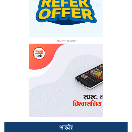
भर्खर