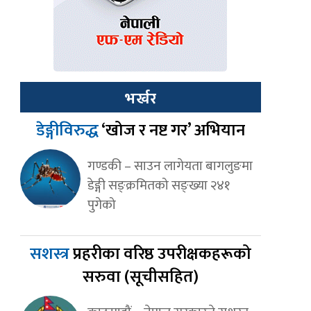
भर्खर
डेङ्गीविरुद्ध
‘खोज र नष्ट गर’ अभियान
गण्डकी – साउन लागेयता बागलुङमा
डेङ्गी सङ्क्रमितको सङ्ख्या २४१
पुगेको
सशस्त्र
प्रहरीका वरिष्ठ उपरीक्षकहरूको
सरुवा (सूचीसहित)