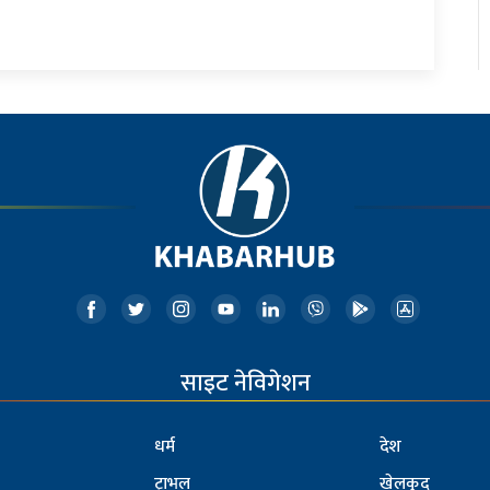
साइट नेविगेशन
धर्म
देश
ट्राभल
खेलकुद