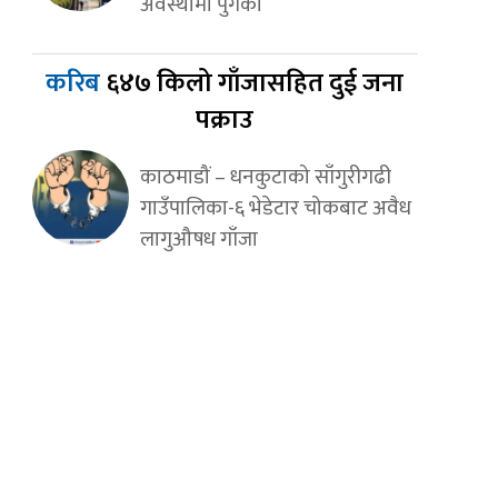
अवस्थामा पुगेको
करिब
६४७ किलो गाँजासहित दुई जना
पक्राउ
काठमाडौं – धनकुटाको साँगुरीगढी
गाउँपालिका-६ भेडेटार चोकबाट अवैध
लागुऔषध गाँजा