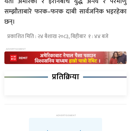
यता अमेरिका र इरानबीच युद्ध अन्त्य र परमाणु
सम्झौताबारे फरक–फरक दाबी सार्वजनिक भइरहेका
छन्।
प्रकाशित मिति : २४ बैशाख २०८३, बिहीबार १ : ४४ बजे
प्रतिक्रिया