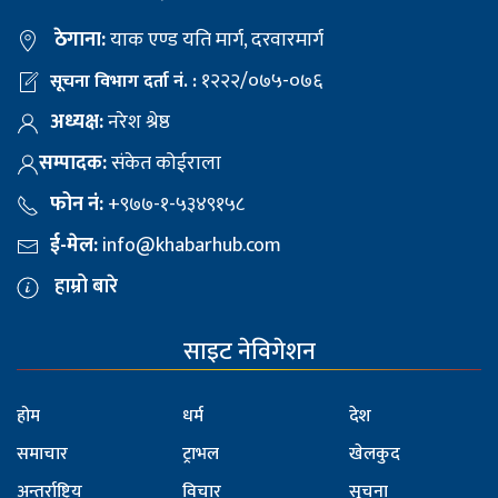
ठेगाना:
याक एण्ड यति मार्ग, दरवारमार्ग
१२२२/०७५-०७६
सूचना विभाग दर्ता नं. :
अध्यक्ष:
नरेश श्रेष्ठ
सम्पादक:
संकेत कोईराला
फोन नं:
+९७७-१-५३४९१५८
ई-मेल:
info@khabarhub.com
हाम्रो बारे
साइट नेविगेशन
होम
धर्म
देश
समाचार
ट्राभल
खेलकुद
अन्तर्राष्ट्रिय
विचार
सूचना