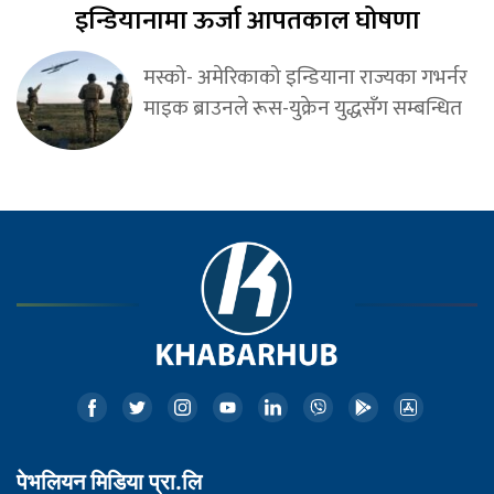
इन्डियानामा ऊर्जा आपतकाल घोषणा
मस्को- अमेरिकाको इन्डियाना राज्यका गभर्नर
माइक ब्राउनले रूस-युक्रेन युद्धसँग सम्बन्धित
पेभलियन मिडिया प्रा.लि