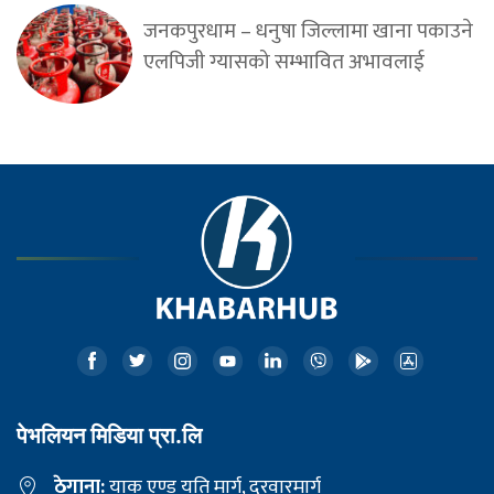
जनकपुरधाम – धनुषा जिल्लामा खाना पकाउने
एलपिजी ग्यासको सम्भावित अभावलाई
पेभलियन मिडिया प्रा.लि
ठेगाना:
याक एण्ड यति मार्ग, दरवारमार्ग