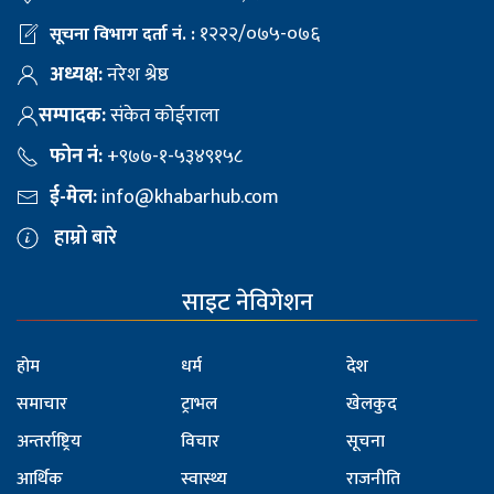
१२२२/०७५-०७६
सूचना विभाग दर्ता नं. :
अध्यक्ष:
नरेश श्रेष्ठ
सम्पादक:
संकेत कोईराला
फोन नं:
+९७७-१-५३४९१५८
ई-मेल:
info@khabarhub.com
हाम्रो बारे
साइट नेविगेशन
होम
धर्म
देश
समाचार
ट्राभल
खेलकुद
अन्तर्राष्ट्रिय
विचार
सूचना
आर्थिक
स्वास्थ्य
राजनीति