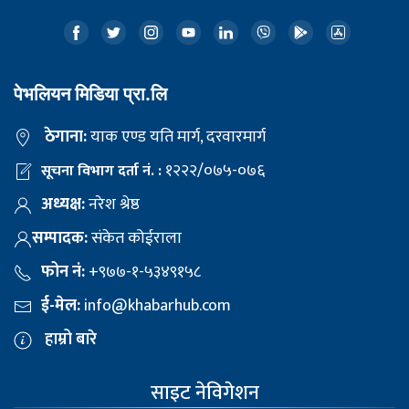
पेभलियन मिडिया प्रा.लि
ठेगाना:
याक एण्ड यति मार्ग, दरवारमार्ग
१२२२/०७५-०७६
सूचना विभाग दर्ता नं. :
अध्यक्ष:
नरेश श्रेष्ठ
सम्पादक:
संकेत कोईराला
फोन नं:
+९७७-१-५३४९१५८
ई-मेल:
info@khabarhub.com
हाम्रो बारे
साइट नेविगेशन