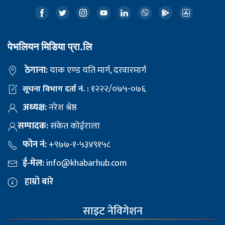
पेभलियन मिडिया प्रा.लि
ठेगाना:
याक एण्ड यति मार्ग, दरवारमार्ग
१२२२/०७५-०७६
सूचना विभाग दर्ता नं. :
अध्यक्ष:
नरेश श्रेष्ठ
सम्पादक:
संकेत कोईराला
फोन नं:
+९७७-१-५३४९१५८
ई-मेल:
info@khabarhub.com
हाम्रो बारे
साइट नेविगेशन