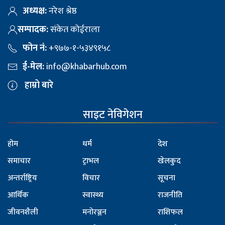
अध्यक्ष:
नरेश श्रेष्ठ
सम्पादक:
संकेत कोईराला
फोन नं:
+९७७-१-५३४९१५८
ई-मेल:
info@khabarhub.com
हाम्रो बारे
साइट नेविगेशन
होम
धर्म
देश
समाचार
ट्राभल
खेलकुद
अन्तर्राष्ट्रिय
विचार
सूचना
आर्थिक
स्वास्थ्य
राजनीति
जीवनशैली
मनोरञ्जन
राशिफल