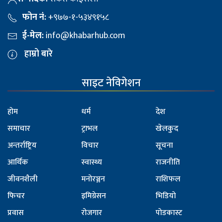
फोन नं:
+९७७-१-५३४९१५८
ई-मेल:
info@khabarhub.com
हाम्रो बारे
साइट नेविगेशन
होम
धर्म
देश
समाचार
ट्राभल
खेलकुद
अन्तर्राष्ट्रिय
विचार
सूचना
आर्थिक
स्वास्थ्य
राजनीति
जीवनशैली
मनोरञ्जन
राशिफल
फिचर
इमिग्रेसन
भिडियो
प्रवास
रोजगार
पोडकास्ट