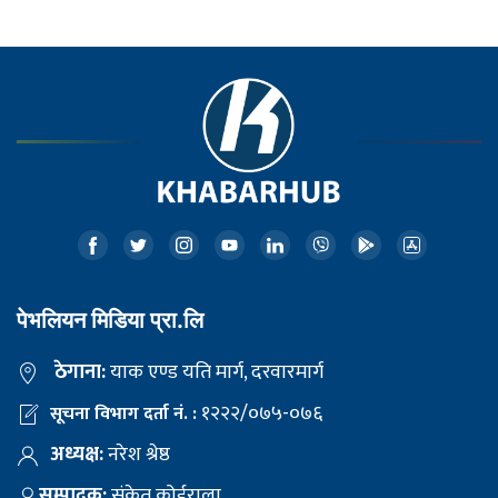
पेभलियन मिडिया प्रा.लि
ठेगाना:
याक एण्ड यति मार्ग, दरवारमार्ग
१२२२/०७५-०७६
सूचना विभाग दर्ता नं. :
अध्यक्ष:
नरेश श्रेष्ठ
सम्पादक:
संकेत कोईराला