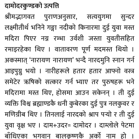
दामोदरकुण्डको उत्पत्ति
श्रीमद्भागवत पुराणअनुसार, सत्ययुगमा सुन्दर
लक्ष्मीतीर्थ भनिने गङ्गा नदीको किनारमा दुई युवा मस्त
मदिरा पिएर नग्न रम्भा उर्वशी जस्ता युवतीसहित
रमाइरहेका थिए । वातावरण पूर्ण मदमस्त थियो ।
अकस्मात् ‘नारायण नारायण’ भन्दै नारदमुनि स्नान गर्न
आइपुग्नु भयो । नारीहरूले हतार हतार आफ्नो वस्त्र
समेटेर ऋषिको सत्कार गर्न भ्याए तर पुरुषहरू भने
मदिरामा मस्त थिए, होसमा आउन सकेनन् । ती दुई
व्यक्ति विश्व ब्रह्माण्डकै धनी कुबेरका दुई पुत्र नलकुवर र
मणिग्रीब थिए । तिनलाई नारदको श्राप पर्‍याे र ती दुई
युवा वृक्ष भए । दाम+उदर= दामोदर । दाम्लोले पेटमा
बाँधिएका भगवान् बालकृष्णकै अर्को नाम हो ।