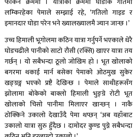
फर्किने क्रममा । यात्राका क्रममा घोडाकै गतिमा
लम्किरहेका पेमाले सम्झाई रहे, ‘गतिलो गाइड र
इमानदार घोडा परेन भने ख्यालख्यालमै ज्यान जान्छ ।’
उच्च हिमाली भूगोलमा कठिन यात्रा गर्नुपर्ने भएकाले धेरै
घोडचढीले पानीको साटो रौसी (रक्सि) खाएर यात्रा तय
गर्छन् । यो सबैभन्दा ठूलो जोखिम हो । भूत खोलाको
बगरमा थकाई मार्न बसेका पेमाको ओठमुख सुकेर
खङ्ग्रङ्ग भएको प्रष्टै देखिन्छ । पेमाले साथीहरूसँग
झोलामा बोकेको बाक्लो हिमाली भुङ्ग्रे रोटी भूत
खोलाको चिसो पानीमा मिलाएर खान्छन् । नाकै
ठोक्किने उकालो देखाउँदै पेमा थप्छन् ‘अब यहाँबाट
उकालो यात्रा सुरु हुँदैछ । दामोदर कुण्ड पुग्ने सबैभन्दा
कठिन अनि डरलाग्दो उकालो ।’