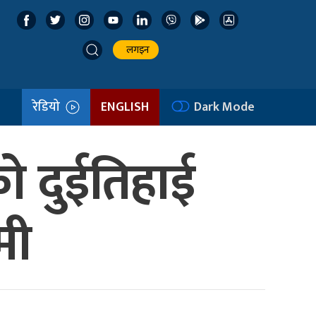
लगइन
रेडियो
ENGLISH
Dark Mode
ो दुईतिहाई
मी