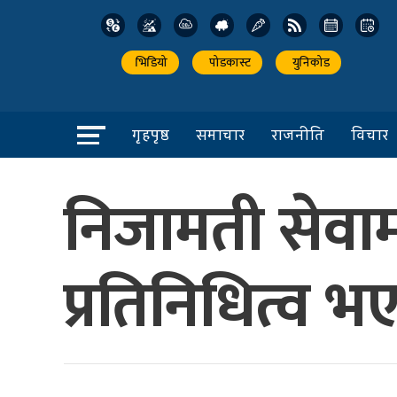
भिडियो
पोडकास्ट
युनिकोड
गृहपृष्ठ
समाचार
राजनीति
विचार
निजामती सेवा
प्रतिनिधित्व भए