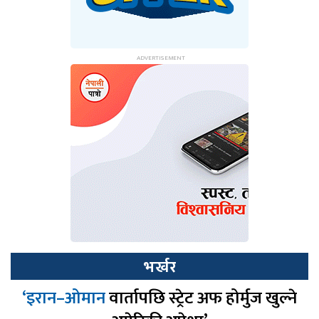
भर्खर
‘इरान–ओमान
वार्तापछि स्ट्रेट अफ होर्मुज खुल्ने