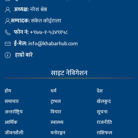
अध्यक्ष:
नरेश श्रेष्ठ
सम्पादक:
संकेत कोईराला
फोन नं:
+९७७-१-५३४९१५८
ई-मेल:
info@khabarhub.com
हाम्रो बारे
साइट नेविगेशन
होम
धर्म
देश
समाचार
ट्राभल
खेलकुद
अन्तर्राष्ट्रिय
विचार
सूचना
आर्थिक
स्वास्थ्य
राजनीति
जीवनशैली
मनोरञ्जन
राशिफल