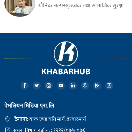
यौनिक अल्पसङ्ख्यक तथा सामाजिक सुरक्षा
पेभलियन मिडिया प्रा.लि
ठेगाना:
याक एण्ड यति मार्ग, दरवारमार्ग
१२२२/०७५-०७६
सूचना विभाग दर्ता नं. :