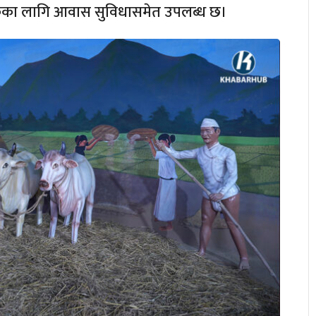
यटकका लागि आवास सुविधासमेत उपलब्ध छ।