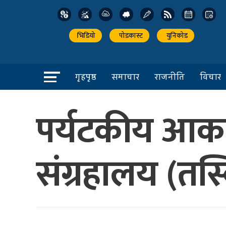
भिडियो
पोडकास्ट
युनिकोड
गृहपृष्ठ
समाचार
राजनीति
विचार
पर्यटकीय आकर्ष
संग्रहालय (तस