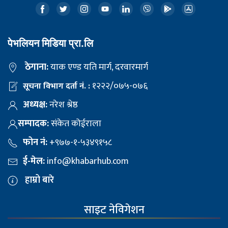
पेभलियन मिडिया प्रा.लि
ठेगाना:
याक एण्ड यति मार्ग, दरवारमार्ग
१२२२/०७५-०७६
सूचना विभाग दर्ता नं. :
अध्यक्ष:
नरेश श्रेष्ठ
सम्पादक:
संकेत कोईराला
फोन नं:
+९७७-१-५३४९१५८
ई-मेल:
info@khabarhub.com
हाम्रो बारे
साइट नेविगेशन