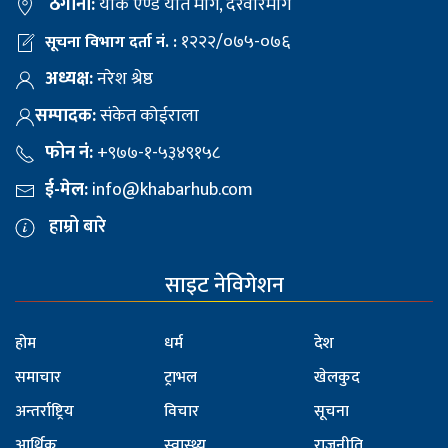
ठेगाना:
याक एण्ड यति मार्ग, दरवारमार्ग
१२२२/०७५-०७६
सूचना विभाग दर्ता नं. :
अध्यक्ष:
नरेश श्रेष्ठ
सम्पादक:
संकेत कोईराला
फोन नं:
+९७७-१-५३४९१५८
ई-मेल:
info@khabarhub.com
हाम्रो बारे
साइट नेविगेशन
होम
धर्म
देश
समाचार
ट्राभल
खेलकुद
अन्तर्राष्ट्रिय
विचार
सूचना
आर्थिक
स्वास्थ्य
राजनीति