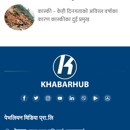
कास्की – केही दिनयताको अविरल वर्षाका
कारण कास्कीका दुई प्रमुख
पेभलियन मिडिया प्रा.लि