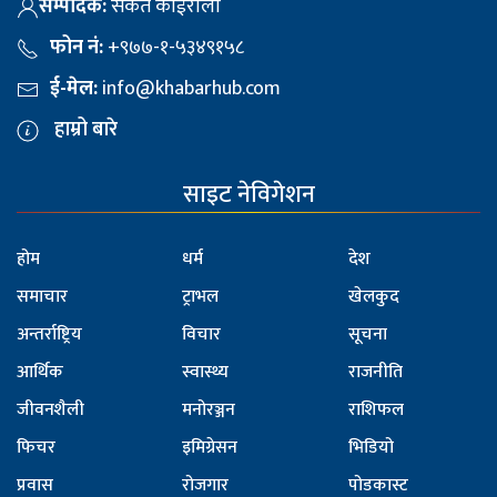
सम्पादक:
संकेत कोईराला
फोन नं:
+९७७-१-५३४९१५८
ई-मेल:
info@khabarhub.com
हाम्रो बारे
साइट नेविगेशन
होम
धर्म
देश
समाचार
ट्राभल
खेलकुद
अन्तर्राष्ट्रिय
विचार
सूचना
आर्थिक
स्वास्थ्य
राजनीति
जीवनशैली
मनोरञ्जन
राशिफल
फिचर
इमिग्रेसन
भिडियो
प्रवास
रोजगार
पोडकास्ट