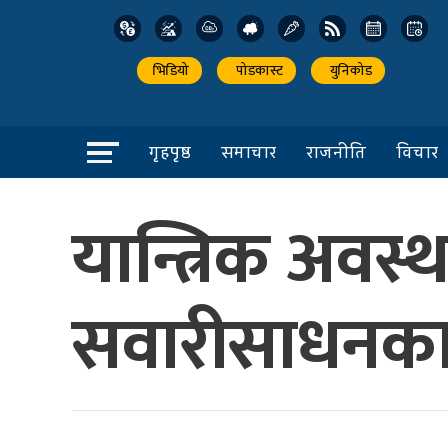
भिडियो
पोडकास्ट
युनिकोड
गृहपृष्ठ
समाचार
राजनीति
विचार
यान्त्रिक अव
सवारीसाधनका