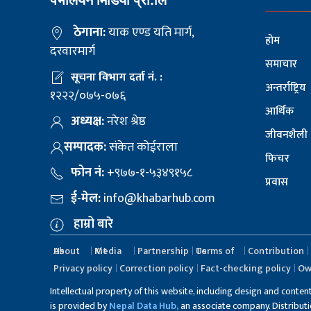
पेभलियन मिडिया प्रा.लि
ठेगाना:
याक एण्ड यति मार्ग,
होम
दरवारमार्ग
समाचार
सूचना विभाग दर्ता नं. :
अन्तर्राष्ट्रिय
१२२२/०७५-०७६
आर्थिक
अध्यक्ष:
नरेश श्रेष्ठ
जीवनशैली
सम्पादक:
संकेत कोईराला
फिचर
फोन नं:
+९७७-१-५३४९१५८
प्रवास
ई-मेल:
info@khabarhub.com
हाम्रो बारे
About Us
Media Kit
Partnership
Terms of Us
Contribution
Privacy policy
Correction policy
Fact-checking policy
Ow
Intellectual property of this website, including design and conten
is provided by
Nepal Data Hub,
an associate company. Distribution