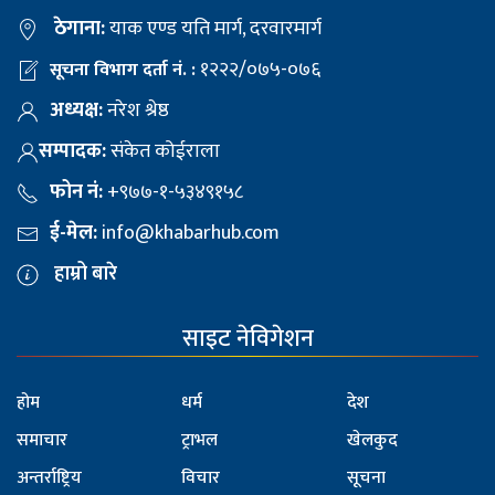
ठेगाना:
याक एण्ड यति मार्ग, दरवारमार्ग
१२२२/०७५-०७६
सूचना विभाग दर्ता नं. :
अध्यक्ष:
नरेश श्रेष्ठ
सम्पादक:
संकेत कोईराला
फोन नं:
+९७७-१-५३४९१५८
ई-मेल:
info@khabarhub.com
हाम्रो बारे
साइट नेविगेशन
होम
धर्म
देश
समाचार
ट्राभल
खेलकुद
अन्तर्राष्ट्रिय
विचार
सूचना