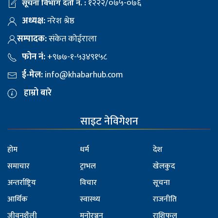
१२२२/०७५-०७६
सूचना विभाग दर्ता नं. :
अध्यक्ष:
नरेश श्रेष्ठ
सम्पादक:
संकेत कोईराला
फोन नं:
+९७७-१-५३४९१५८
ई-मेल:
info@khabarhub.com
हाम्रो बारे
साइट नेविगेशन
होम
धर्म
देश
समाचार
ट्राभल
खेलकुद
अन्तर्राष्ट्रिय
विचार
सूचना
आर्थिक
स्वास्थ्य
राजनीति
जीवनशैली
मनोरञ्जन
राशिफल