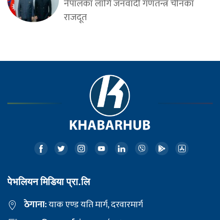
नेपालका लागि जनवादी गणतन्त्र चीनका
राजदूत
पेभलियन मिडिया प्रा.लि
ठेगाना:
याक एण्ड यति मार्ग, दरवारमार्ग