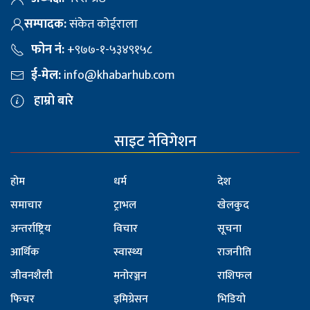
सम्पादक:
संकेत कोईराला
फोन नं:
+९७७-१-५३४९१५८
ई-मेल:
info@khabarhub.com
हाम्रो बारे
साइट नेविगेशन
होम
धर्म
देश
समाचार
ट्राभल
खेलकुद
अन्तर्राष्ट्रिय
विचार
सूचना
आर्थिक
स्वास्थ्य
राजनीति
जीवनशैली
मनोरञ्जन
राशिफल
फिचर
इमिग्रेसन
भिडियो