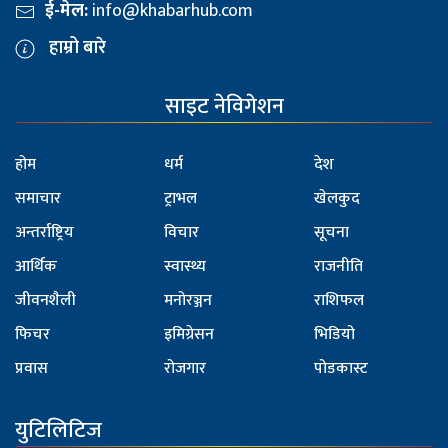
ई-मेल:
info@khabarhub.com
हाम्रो बारे
साइट नेविगेशन
होम
धर्म
देश
समाचार
ट्राभल
खेलकुद
अन्तर्राष्ट्रिय
विचार
सूचना
आर्थिक
स्वास्थ्य
राजनीति
जीवनशैली
मनोरञ्जन
राशिफल
फिचर
इमिग्रेसन
भिडियो
प्रवास
रोजगार
पोडकास्ट
युटिलिटिज