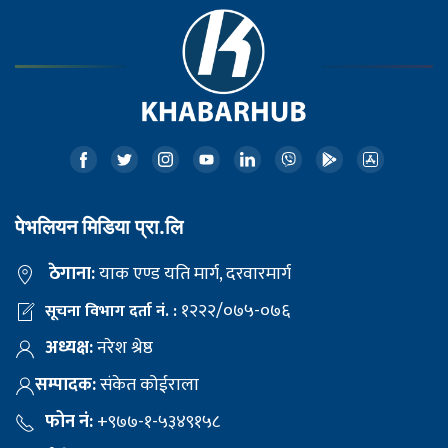
पेभलियन मिडिया प्रा.लि
ठेगाना:
याक एण्ड यति मार्ग, दरवारमार्ग
१२२२/०७५-०७६
सूचना विभाग दर्ता नं. :
अध्यक्ष:
नरेश श्रेष्ठ
सम्पादक:
संकेत कोईराला
फोन नं:
+९७७-१-५३४९१५८