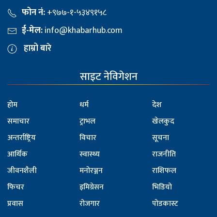
फोन नं:
+९७७-१-५३४९१५८
ई-मेल:
info@khabarhub.com
हाम्रो बारे
साइट नेविगेशन
होम
धर्म
देश
समाचार
ट्राभल
खेलकुद
अन्तर्राष्ट्रिय
विचार
सूचना
आर्थिक
स्वास्थ्य
राजनीति
जीवनशैली
मनोरञ्जन
राशिफल
फिचर
इमिग्रेसन
भिडियो
प्रवास
रोजगार
पोडकास्ट