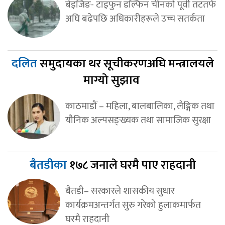
बेइजिङ- टाइफुन डल्फिन चीनको पूर्वी तटतर्फ
अघि बढेपछि अधिकारीहरूले उच्च सतर्कता
दलित
समुदायका थर सूचीकरणअघि मन्त्रालयले
माग्यो सुझाव
काठमाडौं – महिला, बालबालिका, लैङ्गिक तथा
यौनिक अल्पसङ्ख्यक तथा सामाजिक सुरक्षा
बैतडीका
१७८ जनाले घरमै पाए राहदानी
बैतडी– सरकारले शासकीय सुधार
कार्यक्रमअन्तर्गत सुरु गरेको हुलाकमार्फत
घरमै राहदानी