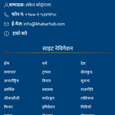
सम्पादक:
संकेत कोईराला
फोन नं:
+९७७-१-५३४९१५८
ई-मेल:
info@khabarhub.com
हाम्रो बारे
साइट नेविगेशन
होम
धर्म
देश
समाचार
ट्राभल
खेलकुद
अन्तर्राष्ट्रिय
विचार
सूचना
आर्थिक
स्वास्थ्य
राजनीति
जीवनशैली
मनोरञ्जन
राशिफल
फिचर
इमिग्रेसन
भिडियो