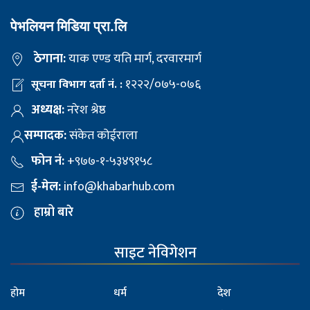
पेभलियन मिडिया प्रा.लि
ठेगाना:
याक एण्ड यति मार्ग, दरवारमार्ग
१२२२/०७५-०७६
सूचना विभाग दर्ता नं. :
अध्यक्ष:
नरेश श्रेष्ठ
सम्पादक:
संकेत कोईराला
फोन नं:
+९७७-१-५३४९१५८
ई-मेल:
info@khabarhub.com
हाम्रो बारे
साइट नेविगेशन
होम
धर्म
देश