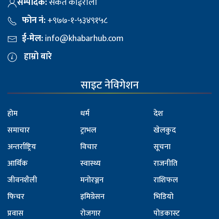
सम्पादक:
संकेत कोईराला
फोन नं:
+९७७-१-५३४९१५८
ई-मेल:
info@khabarhub.com
हाम्रो बारे
साइट नेविगेशन
होम
धर्म
देश
समाचार
ट्राभल
खेलकुद
अन्तर्राष्ट्रिय
विचार
सूचना
आर्थिक
स्वास्थ्य
राजनीति
जीवनशैली
मनोरञ्जन
राशिफल
फिचर
इमिग्रेसन
भिडियो
प्रवास
रोजगार
पोडकास्ट