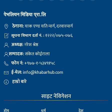
पेभलियन मिडिया प्रा.लि
ठेगाना:
याक एण्ड यति मार्ग, दरवारमार्ग
१२२२/०७५-०७६
सूचना विभाग दर्ता नं. :
अध्यक्ष:
नरेश श्रेष्ठ
सम्पादक:
संकेत कोईराला
फोन नं:
+९७७-१-५३४९१५८
ई-मेल:
info@khabarhub.com
हाम्रो बारे
साइट नेविगेशन
होम
धर्म
देश