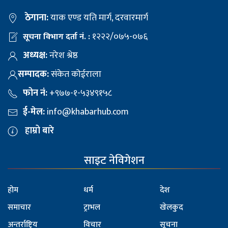
ठेगाना:
याक एण्ड यति मार्ग, दरवारमार्ग
१२२२/०७५-०७६
सूचना विभाग दर्ता नं. :
अध्यक्ष:
नरेश श्रेष्ठ
सम्पादक:
संकेत कोईराला
फोन नं:
+९७७-१-५३४९१५८
ई-मेल:
info@khabarhub.com
हाम्रो बारे
साइट नेविगेशन
होम
धर्म
देश
समाचार
ट्राभल
खेलकुद
अन्तर्राष्ट्रिय
विचार
सूचना