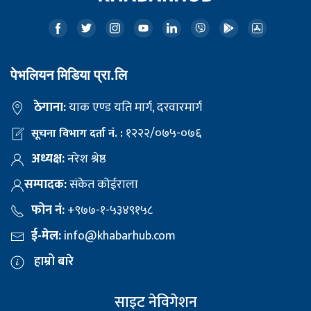
पेभलियन मिडिया प्रा.लि
ठेगाना:
याक एण्ड यति मार्ग, दरवारमार्ग
१२२२/०७५-०७६
सूचना विभाग दर्ता नं. :
अध्यक्ष:
नरेश श्रेष्ठ
सम्पादक:
संकेत कोईराला
फोन नं:
+९७७-१-५३४९१५८
ई-मेल:
info@khabarhub.com
हाम्रो बारे
साइट नेविगेशन