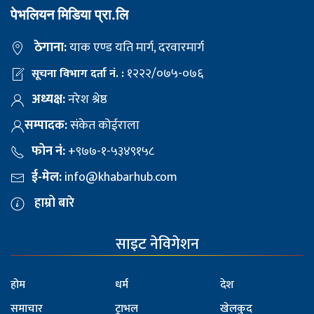
पेभलियन मिडिया प्रा.लि
ठेगाना:
याक एण्ड यति मार्ग, दरवारमार्ग
१२२२/०७५-०७६
सूचना विभाग दर्ता नं. :
अध्यक्ष:
नरेश श्रेष्ठ
सम्पादक:
संकेत कोईराला
फोन नं:
+९७७-१-५३४९१५८
ई-मेल:
info@khabarhub.com
हाम्रो बारे
साइट नेविगेशन
होम
धर्म
देश
समाचार
ट्राभल
खेलकुद