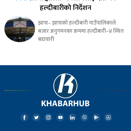
हल्दीबारीको निर्देशन
झापा– झापाको हल्दीबारी गाउँपालिकाले
बजार अनुगमनका क्रममा हल्दीबारी–४ स्थित
बडावारी