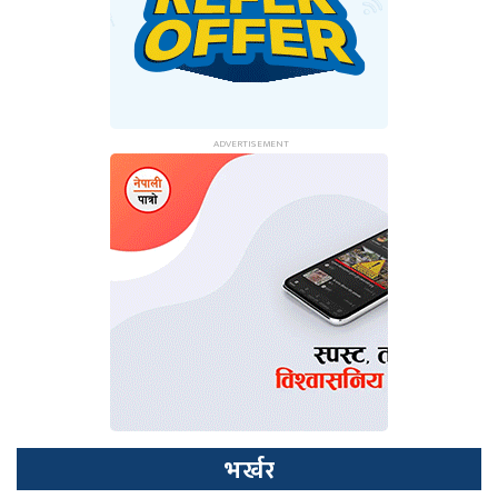
भर्खर