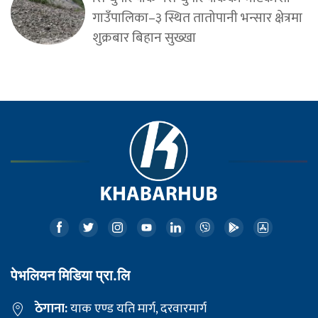
गाउँपालिका–३ स्थित तातोपानी भन्सार क्षेत्रमा
शुक्रबार बिहान सुख्खा
पेभलियन मिडिया प्रा.लि
ठेगाना:
याक एण्ड यति मार्ग, दरवारमार्ग