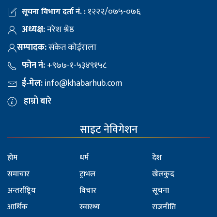
१२२२/०७५-०७६
सूचना विभाग दर्ता नं. :
अध्यक्ष:
नरेश श्रेष्ठ
सम्पादक:
संकेत कोईराला
फोन नं:
+९७७-१-५३४९१५८
ई-मेल:
info@khabarhub.com
हाम्रो बारे
साइट नेविगेशन
होम
धर्म
देश
समाचार
ट्राभल
खेलकुद
अन्तर्राष्ट्रिय
विचार
सूचना
आर्थिक
स्वास्थ्य
राजनीति