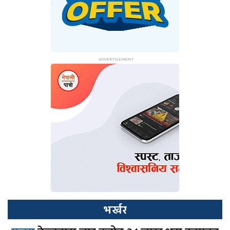
भर्खर