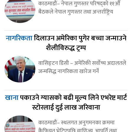
काठमाडौं– नेपाल गुणस्तर परिषद्को ११औँ
बैठकले नेपाल गुणस्तर तथा अन्तर्राष्ट्रिय
नागरिकता
दिलाउन अमेरिका पुगेर बच्चा जन्माउने
शैलीविरुद्ध ट्रम्प
वासिङ्टन डिसी – अमेरिकी सर्वोच्च अदालतले
जन्मसिद्ध नागरिकता खारेज गर्ने
खाना
पकाउने ग्यासको बढी मूल्य लिने एभरेष्ट मार्ट
स्टोरलाई दुई लाख जरिवाना
काठमाडौं– स्थलगत अनुगमनका क्रममा
कैफियत भेटिएपछि वाणिज्य, आपूर्ति तथा