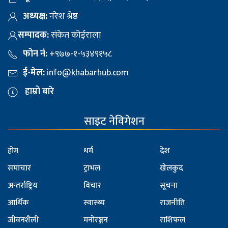
अध्यक्ष:
नरेश श्रेष्ठ
सम्पादक:
संकेत कोईराला
फोन नं:
+९७७-१-५३४९१५८
ई-मेल:
info@khabarhub.com
हाम्रो बारे
साइट नेविगेशन
होम
धर्म
देश
समाचार
ट्राभल
खेलकुद
अन्तर्राष्ट्रिय
विचार
सूचना
आर्थिक
स्वास्थ्य
राजनीति
जीवनशैली
मनोरञ्जन
राशिफल