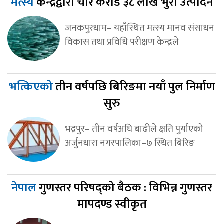
मत्स्य
केन्द्रद्वारा चार करोड ३८ लाख भुरा उत्पादन
जनकपुरधाम– यहाँस्थित मत्स्य मानव संसाधन
विकास तथा प्रविधि परीक्षण केन्द्रले
भत्किएको
तीन वर्षपछि बिरिङमा नयाँ पुल निर्माण
सुरु
भद्रपुर– तीन वर्षअघि बाढीले क्षति पुर्याएको
अर्जुनधारा नगरपालिका–७ स्थित बिरिङ
नेपाल
गुणस्तर परिषद्को बैठक : विभिन्न गुणस्तर
मापदण्ड स्वीकृत