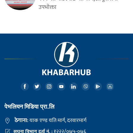
उपभोक्ता
पेभलियन मिडिया प्रा.लि
ठेगाना:
याक एण्ड यति मार्ग, दरवारमार्ग
१२२२/०७५-०७६
सूचना विभाग दर्ता नं. :