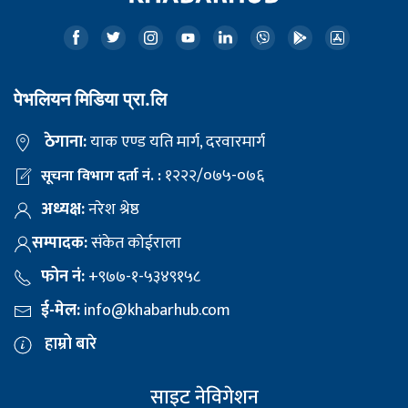
पेभलियन मिडिया प्रा.लि
ठेगाना:
याक एण्ड यति मार्ग, दरवारमार्ग
१२२२/०७५-०७६
सूचना विभाग दर्ता नं. :
अध्यक्ष:
नरेश श्रेष्ठ
सम्पादक:
संकेत कोईराला
फोन नं:
+९७७-१-५३४९१५८
ई-मेल:
info@khabarhub.com
हाम्रो बारे
साइट नेविगेशन