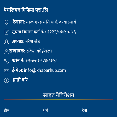
पेभलियन मिडिया प्रा.लि
ठेगाना:
याक एण्ड यति मार्ग, दरवारमार्ग
१२२२/०७५-०७६
सूचना विभाग दर्ता नं. :
अध्यक्ष:
नरेश श्रेष्ठ
सम्पादक:
संकेत कोईराला
फोन नं:
+९७७-१-५३४९१५८
ई-मेल:
info@khabarhub.com
हाम्रो बारे
साइट नेविगेशन
होम
धर्म
देश