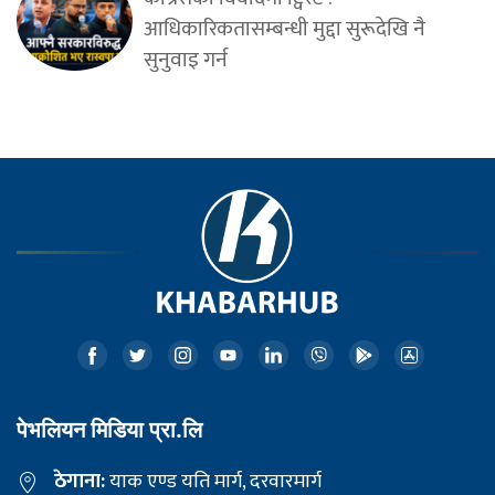
आधिकारिकतासम्बन्धी मुद्दा सुरूदेखि नै
सुनुवाइ गर्न
पेभलियन मिडिया प्रा.लि
ठेगाना:
याक एण्ड यति मार्ग, दरवारमार्ग