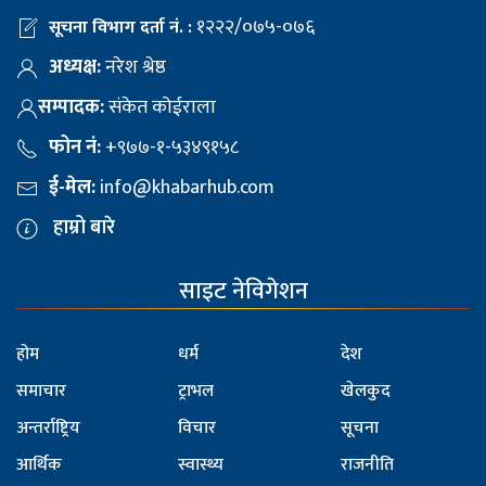
१२२२/०७५-०७६
सूचना विभाग दर्ता नं. :
अध्यक्ष:
नरेश श्रेष्ठ
सम्पादक:
संकेत कोईराला
फोन नं:
+९७७-१-५३४९१५८
ई-मेल:
info@khabarhub.com
हाम्रो बारे
साइट नेविगेशन
होम
धर्म
देश
समाचार
ट्राभल
खेलकुद
अन्तर्राष्ट्रिय
विचार
सूचना
आर्थिक
स्वास्थ्य
राजनीति